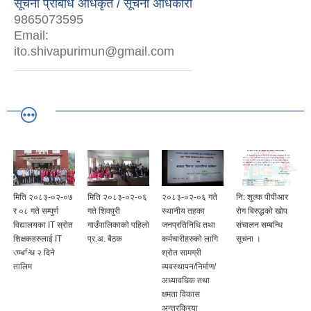
सूचना प्रबिधि अधिकृत / सूचना अधिकारी
9865073595
Email:
ito.shivapurimun@gmail.com
मिति २०८३-०२-०७
मिति २०८३-०२-०६
२०८३-०२-०६ गते
नि: शुल्क पीपीआर
र ०८ गते सम्पुर्ण
गते शिवपुरी
स्थानीय तहका
रोग बिरुद्धको खोप
विद्यालयका IT स्रोत
गाउँपालिकाको पहिलो
जनप्रतिनिधि तथा
संचालन सम्बन्धि
र
शिक्षकहरुलाई IT
प्र.अ. बैठक
कर्मचारीहरुको लागि
सूचना ।
सम्बन्धि २ दिने
श्रोत सामग्री
तालिम
व्यवस्थापन/निर्माण/
अध्यावधिक तथा
क्षमता विकास
अन्तरक्रिया