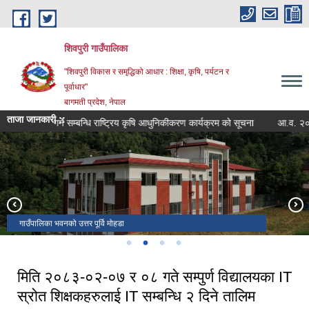
Skip to main content
शिवपुरी गाउँपालिका
"शिवपुरी विकास र समृद्धिको आधार : शिक्षा, कृषि, पर्यटन र
पूर्वाधार"
बागमती प्रदेश, नेपाल
ताजा जानकारी ::
दन पेश गर्ने सम्बन्धि राष्ट्रिय कृषि आधुनिकीकरण कार्यक्रम को सूचना
आ.व. २०८२/०८३ 
वडा नं ८ स्थित थानापति मन्दिर
गाउँपालिका भवनको दक्षिण मोहडा
वडा न. ७ सुनखानी स्थित गुम्बा
गाउँपालिका भवनको उत्तर पूर्वि मोहडा
मिति २०८३-०२-०७ र ०८ गते सम्पुर्ण विद्यालयका IT
स्रोत शिक्षकहरुलाई IT सम्बन्धि २ दिने तालिम