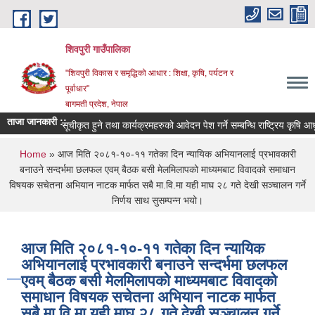
Skip to main content
शिवपुरी गाउँपालिका
"शिवपुरी विकास र समृद्धिको आधार : शिक्षा, कृषि, पर्यटन र
पूर्वाधार"
बागमती प्रदेश, नेपाल
ताजा जानकारी ::
सूचीकृत हुने तथा कार्यक्रमहरुको आवेदन पेश गर्ने सम्बन्धि राष्ट्रिय कृषि आधुन
You are here
Home
» आज मिति २०८१-१०-११ गतेका दिन न्यायिक अभियानलाई प्रभावकारी
बनाउने सन्दर्भमा छलफल एवम् बैठक बसी मेलमिलापको माध्यमबाट विवादको समाधान
विषयक सचेतना अभियान नाटक मार्फत सबै मा.वि.मा यही माघ २८ गते देखी सञ्चालन गर्ने
निर्णय साथ सुसम्पन्न भयो।
आज मिति २०८१-१०-११ गतेका दिन न्यायिक
अभियानलाई प्रभावकारी बनाउने सन्दर्भमा छलफल
एवम् बैठक बसी मेलमिलापको माध्यमबाट विवादको
समाधान विषयक सचेतना अभियान नाटक मार्फत
सबै मा.वि.मा यही माघ २८ गते देखी सञ्चालन गर्ने