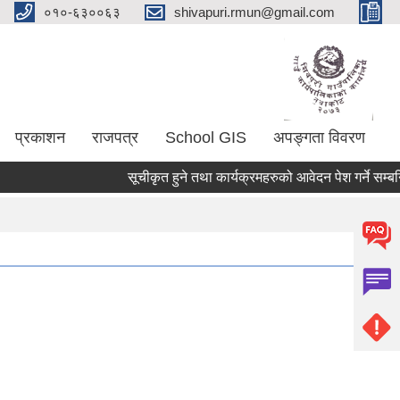
०१०-६३००६३
shivapuri.rmun@gmail.com
प्रकाशन
राजपत्र
School GIS
अपङ्गता विवरण
सूचीकृत हुने तथा कार्यक्रमहरुको आवेदन पेश गर्ने सम्बन्धि 