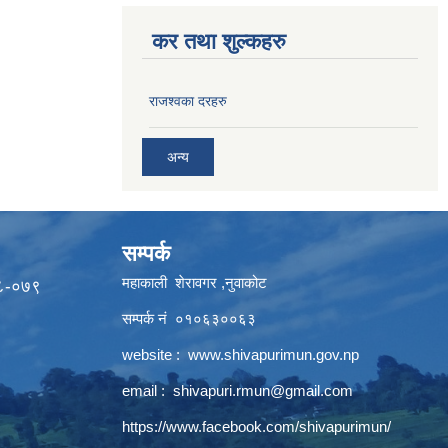
कर तथा शुल्कहरु
राजश्वका दरहरु
अन्य
सम्पर्क
महाकाली शेरावगर ,नुवाकोट
७८-०७९
सम्पर्क नं ०१०६३००६३
website :
www.shivapurimun.gov.np
email :
shivapuri.rmun@gmail.com
https://www.facebook.com/shivapurimun/