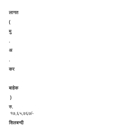
लागत
(
मु
.
अ
.
कर
बाहेक
)
रु.
१७,६५,७६७/-
शिलबन्दी