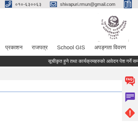
०१०-६३००६३
shivapuri.rmun@gmail.com
प्रकाशन
राजपत्र
School GIS
अपङ्गता विवरण
सूचीकृत हुने तथा कार्यक्रमहरुको आवेदन पेश गर्ने सम्बन्ध