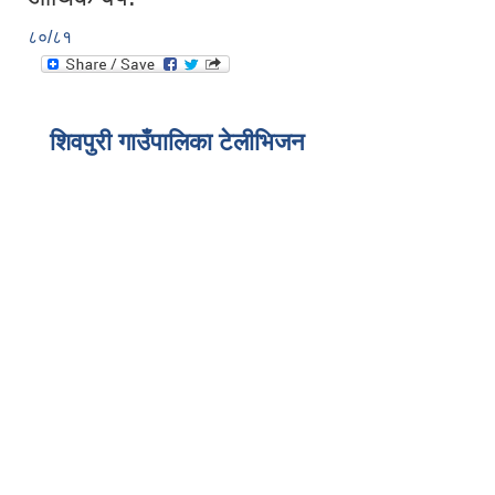
८०/८१
शिवपुरी गाउँपालिका टेलीभिजन