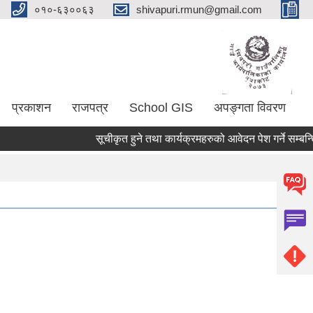
०१०-६३००६३
shivapuri.rmun@gmail.com
प्रकाशन
राजपत्र
School GIS
अपङ्गता विवरण
सूचीकृत हुने तथा कार्यक्रमहरुको आवेदन पेश गर्ने सम्बन्धि र