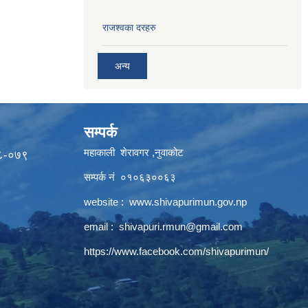
राजश्वका दरहरु
अन्य
सम्पर्क
महाकाली शेरावगर ,नुवाकोट
७८-०७९
सम्पर्क नं ०१०६३००६३
website :
www.shivapurimun.gov.np
email :
shivapuri.rmun@gmail.com
https://www.facebook.com/shivapurimun/