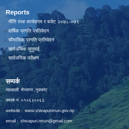
Reports
नीति तथा कार्यक्रम र बजेट २०७८-०७९
वार्षिक प्रगति प्रतिवेदन
चौमासिक प्रगति प्रतिवेदन
सार्वजनिक सुनुवाई
सार्वजनिक परीक्षण
सम्पर्क
महाकाली शेरावगर ,नुवाकोट
सम्पर्क नं ०१०६३००६३
website :
www.shivapurimun.gov.np
email :
shivapuri.rmun@gmail.com