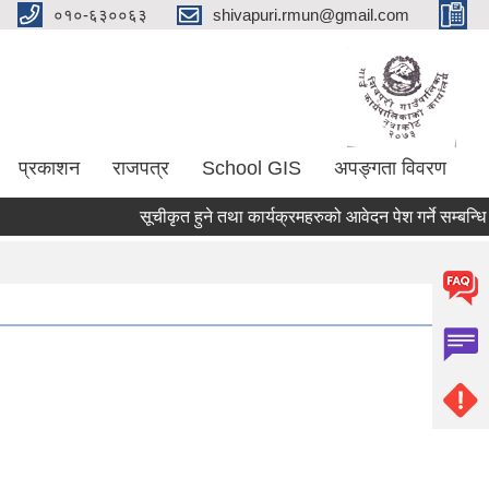
०१०-६३००६३
shivapuri.rmun@gmail.com
प्रकाशन
राजपत्र
School GIS
अपङ्गता विवरण
सूचीकृत हुने तथा कार्यक्रमहरुको आवेदन पेश गर्ने सम्बन्धि राष