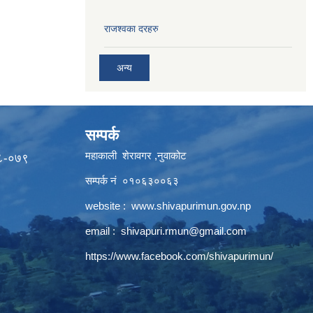
राजश्वका दरहरु
अन्य
सम्पर्क
महाकाली शेरावगर ,नुवाकोट
७८-०७९
सम्पर्क नं ०१०६३००६३
website :
www.shivapurimun.gov.np
email :
shivapuri.rmun@gmail.com
https://www.facebook.com/shivapurimun/