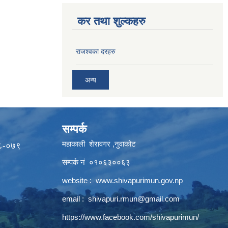
कर तथा शुल्कहरु
राजश्वका दरहरु
अन्य
सम्पर्क
महाकाली शेरावगर ,नुवाकोट
७८-०७९
सम्पर्क नं ०१०६३००६३
website :
www.shivapurimun.gov.np
email :
shivapuri.rmun@gmail.com
https://www.facebook.com/shivapurimun/