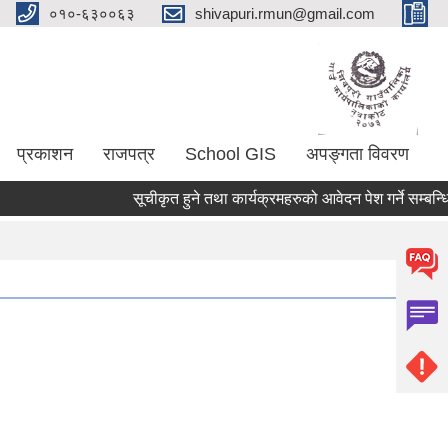
०१०-६३००६३
shivapuri.rmun@gmail.com
प्रकाशन
राजपत्र
School GIS
अपङ्गता विवरण
सूचीकृत हुने तथा कार्यक्रमहरुको आवेदन पेश गर्ने सम्बन्धि रा