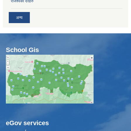
राजश्वका दरहरु
अन्य
School Gis
eGov services