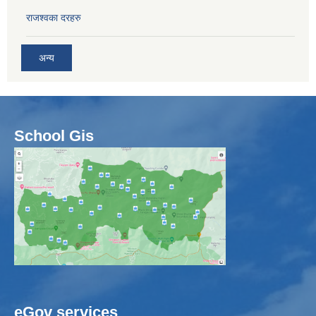
राजश्वका दरहरु
अन्य
School Gis
eGov services