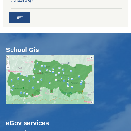
राजश्वका दरहरु
अन्य
School Gis
eGov services