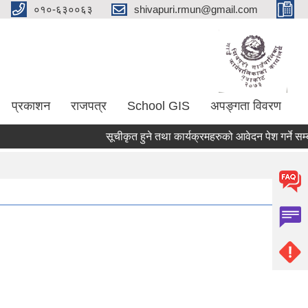
०१०-६३००६३
shivapuri.rmun@gmail.com
प्रकाशन
राजपत्र
School GIS
अपङ्गता विवरण
सूचीकृत हुने तथा कार्यक्रमहरुको आवेदन पेश गर्ने सम्बन्ध