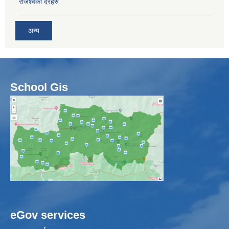
राजश्वका दरहरु
अन्य
School Gis
eGov services