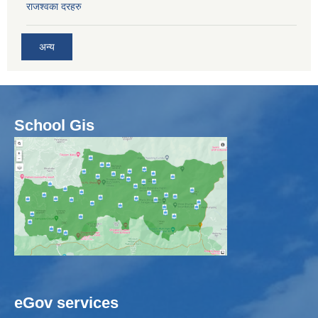
राजश्वका दरहरु
अन्य
School Gis
eGov services