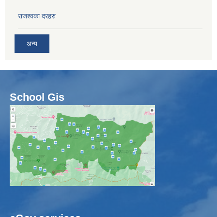
राजश्वका दरहरु
अन्य
School Gis