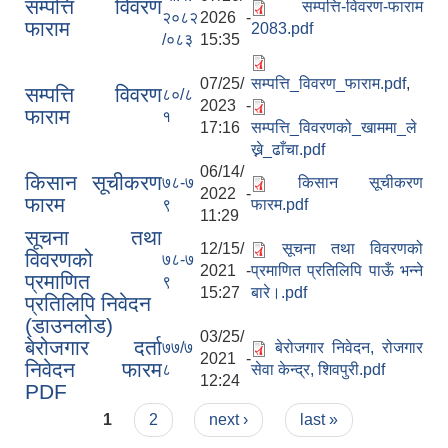
सम्पत्ति विवरण
सम्पत्ति-विवरण-फाराम
२०८२
2026 -
फाराम
2083.pdf
/०८३
15:35
07/25/
सम्पत्ति_विवरण_फाराम.pdf
,
सम्पत्ति विवरण
८०/८
2023 -
फाराम
१
17:16
सम्पत्ति_विवरणको_खाममा_ले
ख्ने_ढाँचा.pdf
06/14/
किसान सूचीकरण
७८-७
किसान सूचीकरण
2022 -
फारम
९
फारम.pdf
11:29
सूचना तथा
12/15/
सूचना तथा विवरणको
विवरणको
७८-७
2021 -
प्रमाणित प्रतिलिपि पाऊँ भन्ने
प्रमाणित
९
15:27
बारे।.pdf
प्रतिलिपि निवेदन
(डाउनलोड)
03/25/
बेरोजगार दर्ता
७७/७
बेरोजगार निवेदन, रोजगार
2021 -
निवेदन फारम
८
सेवा केन्द्र, शिवपुरी.pdf
12:24
PDF
Pages
1
2
next ›
last »