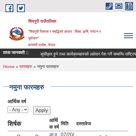
Skip to main content
शिवपुरी गाउँपालिका
"शिवपुरी विकास र समृद्धिको आधार : शिक्षा, कृषि, पर्यटन र
पूर्वाधार"
बागमती प्रदेश, नेपाल
ताजा जानकारी ::
सूचीकृत हुने तथा कार्यक्रमहरुको आवेदन पेश गर्ने सम्बन्धि राष्ट्रि
You are here
Home
»
फारमहरु
» नमुना फारमहरु
नमुना फारमहरु
आर्थिक वर्ष
आर्थि
शिर्षक
मिति
दस्तावेज
क वर्ष
आ.व.
07/20/