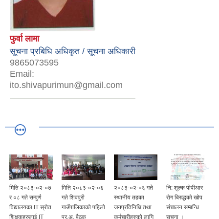
फुर्वा लामा
सूचना प्रबिधि अधिकृत / सूचना अधिकारी
9865073595
Email:
ito.shivapurimun@gmail.com
मिति २०८३-०२-०७
मिति २०८३-०२-०६
२०८३-०२-०६ गते
नि: शुल्क पीपीआर
र ०८ गते सम्पुर्ण
गते शिवपुरी
स्थानीय तहका
रोग बिरुद्धको खोप
विद्यालयका IT स्रोत
गाउँपालिकाको पहिलो
जनप्रतिनिधि तथा
संचालन सम्बन्धि
र
शिक्षकहरुलाई IT
प्र.अ. बैठक
कर्मचारीहरुको लागि
सूचना ।