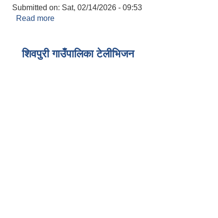
Submitted on:
Sat, 02/14/2026 - 09:53
Read more
about २०८२-११-०१ गते शिवपुरी गाउँपालिका, कृषि विकास
कार्यालय, नुवाकोट र खोलेगाउँ अर्गानिक कफी कृषिक
समुहको त्रिपक्षिय साझेदारीमा वडा नं ६ मा सञ्चालनमा रहेको
एक वडा एक उत्पादन कार्यक्रम अन्तर्गत कफी खेती
शिवपुरी गाउँपालिका टेलीभिजन
कार्यक्रमको सम्झौता गरियो