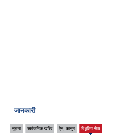
जानकारी
सूचना
सार्वजनिक खरिद
ऐन, कानुन
विधुतिय सेवा
(active
tab)