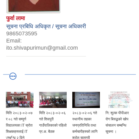
फुर्वा लामा
सूचना प्रबिधि अधिकृत / सूचना अधिकारी
9865073595
Email:
ito.shivapurimun@gmail.com
मिति २०८३-०२-०७
मिति २०८३-०२-०६
२०८३-०२-०६ गते
नि: शुल्क पीपीआर
र ०८ गते सम्पुर्ण
गते शिवपुरी
स्थानीय तहका
रोग बिरुद्धको खोप
विद्यालयका IT स्रोत
गाउँपालिकाको पहिलो
जनप्रतिनिधि तथा
संचालन सम्बन्धि
र
शिक्षकहरुलाई IT
प्र.अ. बैठक
कर्मचारीहरुको लागि
सूचना ।
सम्बन्धि २ दिने
श्रोत सामग्री