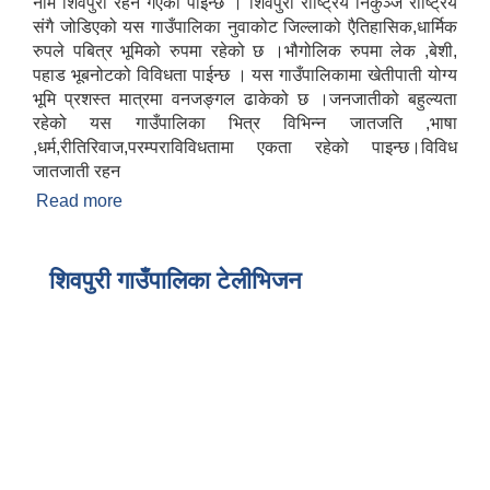
नाम शिवपुरी रहन गएको पाईन्छ । शिवपुरी राष्ट्रिय निकुञ्ज राष्ट्रिय
संगै जोडिएको यस गाउँपालिका नुवाकोट जिल्लाको एैतिहासिक,धार्मिक
रुपले पबित्र भूमिको रुपमा रहेको छ ।भौगोलिक रुपमा लेक ,बेशी,
पहाड भूबनोटको विविधता पाईन्छ । यस गाउँपालिकामा खेतीपाती योग्य
भूमि प्रशस्त मात्रमा वनजङ्गल ढाकेको छ ।जनजातीको बहुल्यता
रहेको यस गाउँपालिका भित्र विभिन्न जातजति ,भाषा
,धर्म,रीतिरिवाज,परम्पराविविधतामा एकता रहेको पाइन्छ।विविध
जातजाती रहन
Read more
about संक्षिप्त परिचय
शिवपुरी गाउँपालिका टेलीभिजन